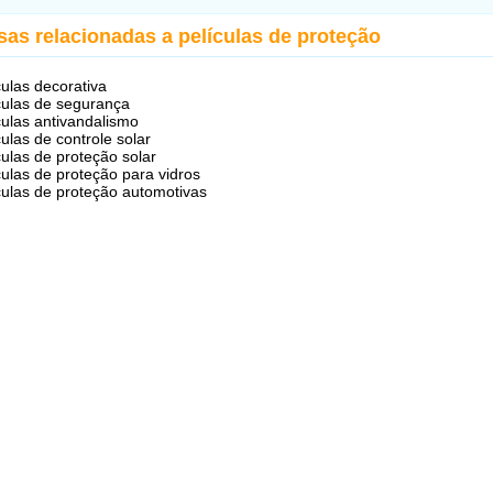
sas relacionadas a películas de proteção
culas decorativa
culas de segurança
culas antivandalismo
culas de controle solar
culas de proteção solar
culas de proteção para vidros
culas de proteção automotivas