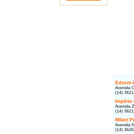
Edsom A
Avenida C
(14) 362
Império 
Avenida Z
(14) 362
Milani P
Avenida N
(14) 362