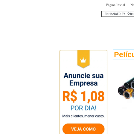
|
Página Inicial
No
encontr
Pelíc