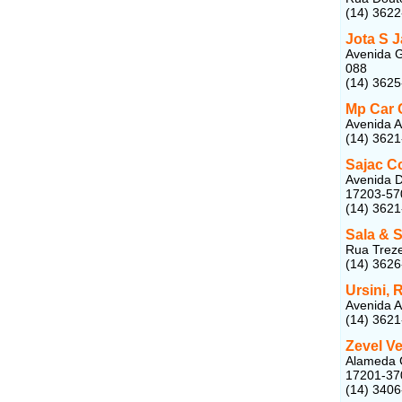
(14) 362
Jota S 
Avenida G
088
(14) 362
Mp Car 
Avenida A
(14) 3621
Sajac C
Avenida D
17203-57
(14) 362
Sala & 
Rua Treze
(14) 362
Ursini, 
Avenida A
(14) 362
Zevel V
Alameda C
17201-37
(14) 340