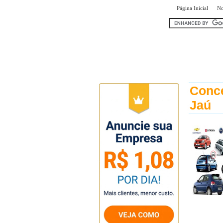
|
Página Inicial
No
encontr
Conce
Jaú