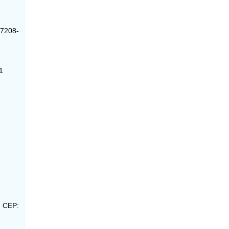
17208-
1
- CEP: