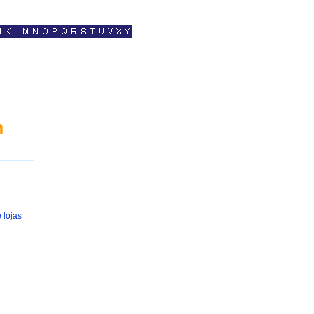
m
 lojas