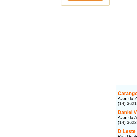
Carango
Avenida Z
(14) 362
Daniel V
Avenida A
(14) 362
D Leste
Rua Douto