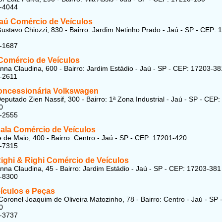
2-4044
Jaú Comércio de Veículos
ustavo Chiozzi, 830 - Bairro: Jardim Netinho Prado - Jaú - SP - CEP: 
5-1687
Comércio de Veículos
nna Claudina, 600 - Bairro: Jardim Estádio - Jaú - SP - CEP: 17203-38
-2611
oncessionária Volkswagen
eputado Zien Nassif, 300 - Bairro: 1ª Zona Industrial - Jaú - SP - CEP:
0
1-2555
Sala Comércio de Veículos
 de Maio, 400 - Bairro: Centro - Jaú - SP - CEP: 17201-420
6-7315
Righi & Righi Comércio de Veículos
nna Claudina, 45 - Bairro: Jardim Estádio - Jaú - SP - CEP: 17203-381
1-8300
eículos e Peças
oronel Joaquim de Oliveira Matozinho, 78 - Bairro: Centro - Jaú - SP 
0
6-3737