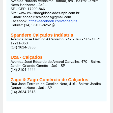
Avenida Horácio Veríssimo Romão, s/n - Bairro: Jardim
Novo Horizonte - Jaú -
SP - CEP: 17209-846
Site: www.xn--shoegirlscalados-npb.com.br
E-mail: shoegirlscalcados@gmail.com
Facebook:
https://facebook.com/shoegirls
Celular: (14) 98103-8252
Spandere Calçados Indústria
Avenida José Galdino A Carvalho, 247 - Jaú - SP - CEP:
17211-050
(14) 3624-5955
Uza
- Calçados
Avenida José Eduardo do Amaral Carvalho, 470 - Bairro:
Jardim Orlando Ometto - Jaú - SP
(14) 2104-4444
Zago & Zago Comércio de Calçados
Rua José Ferreira de Castilho Neto, 416 - Bairro: Jardim
Doutor Luciano - Jaú - SP
(14) 3624-7613