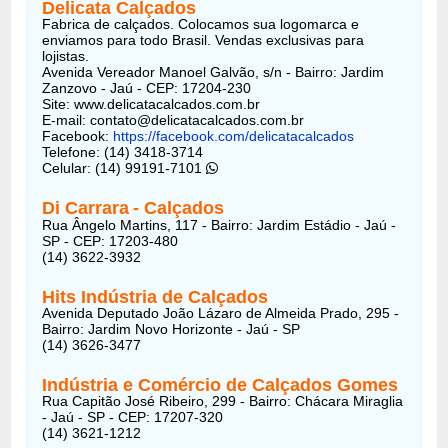
Delicata Calçados
Fabrica de calçados. Colocamos sua logomarca e
enviamos para todo Brasil. Vendas exclusivas para
lojistas.
Avenida Vereador Manoel Galvão, s/n - Bairro: Jardim
Zanzovo - Jaú - CEP: 17204-230
Site: www.delicatacalcados.com.br
E-mail: contato@delicatacalcados.com.br
Facebook:
https://facebook.com/delicatacalcados
Telefone: (14) 3418-3714
Celular: (14) 99191-7101
Di Carrara
- Calçados
Rua Ângelo Martins, 117 - Bairro: Jardim Estádio - Jaú -
SP - CEP: 17203-480
(14) 3622-3932
Hits Indústria de Calçados
Avenida Deputado João Lázaro de Almeida Prado, 295 -
Bairro: Jardim Novo Horizonte - Jaú - SP
(14) 3626-3477
Indústria e Comércio de Calçados Gomes
Rua Capitão José Ribeiro, 299 - Bairro: Chácara Miraglia
- Jaú - SP - CEP: 17207-320
(14) 3621-1212