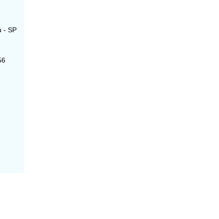
ú - SP
56