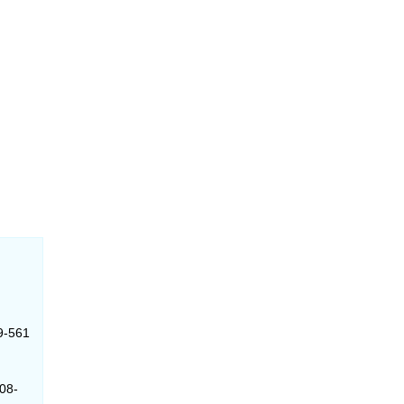
9-561
208-