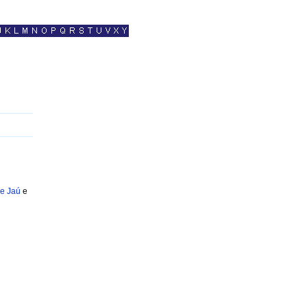
de Jaú
e