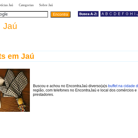
|
|
|
tícias Jaú
Categorias
Sobre Jaú
a
Jaú
ts em Jaú
Buscou e achou no EncontraJaú diverso(a)s
buffet na cidade 
região, com telefones no EncontraJaú e local dos comércios e
prestadores.