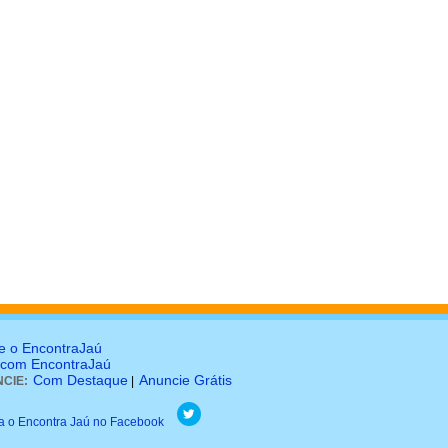
e o EncontraJaú
 com EncontraJaú
Com Destaque
Anuncie Grátis
CIE:
|