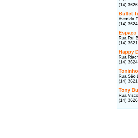
(14) 362
Buffet T
Avenida D
(14) 362
Espaço G
Rua Rui B
(14) 362
Happy D
Rua Riach
(14) 362
Toninho
Rua São L
(14) 362
Tony Bu
Rua Visco
(14) 362