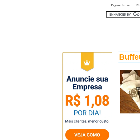
|
Página Inicial
No
encontr
Buffe