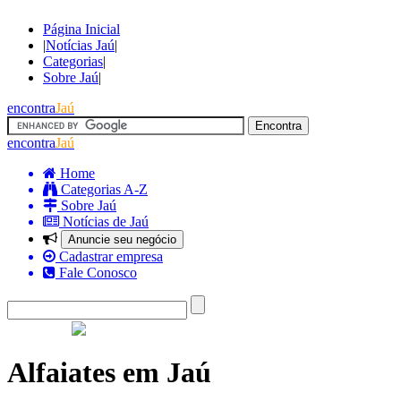
Página Inicial
|
Notícias Jaú
|
Categorias
|
Sobre Jaú
|
encontra
Jaú
encontra
Jaú
Home
Categorias A-Z
Sobre Jaú
Notícias de Jaú
Anuncie seu negócio
Cadastrar empresa
Fale Conosco
Alfaiates em Jaú