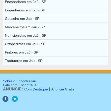
Encanadores em Jaú - SP
Engenheiros em Jaú - SP
Gesseiro em Jaú - SP
Marceneiros em Jaú - SP
Nutricionistas em Jaú - SP
Ortopedistas em Jaú - SP
Pintores em Jaú - SP
Tradutores em Jaú - SP
Sobre o EncontraJaú
Fale com EncontraJaú
ANUNCIE:
|
Com Destaque
Anuncie Grátis