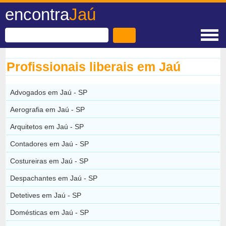
encontra
Jaú
Profissionais liberais em Jaú
Advogados em Jaú - SP
Aerografia em Jaú - SP
Arquitetos em Jaú - SP
Contadores em Jaú - SP
Costureiras em Jaú - SP
Despachantes em Jaú - SP
Detetives em Jaú - SP
Domésticas em Jaú - SP